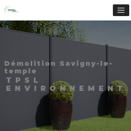
Panneau de gestion des cookies
démolition Savigny-le-
temple
TPSL
ENVIRONNEMENT