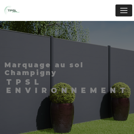
Panneau de gestion des cookies
marquage au sol
Champigny
TPSL
ENVIRONNEMENT