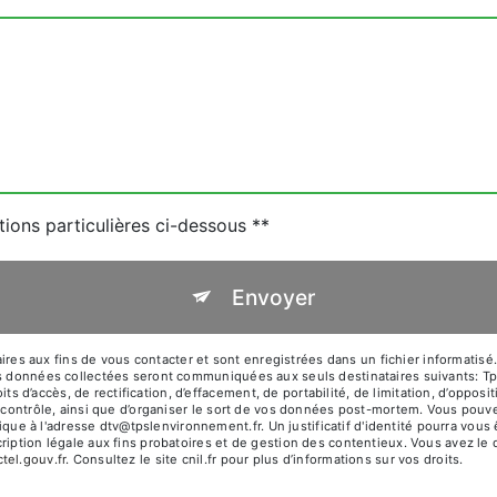
tions particulières ci-dessous **
Envoyer
 aux fins de vous contacter et sont enregistrées dans un fichier informatisé.
 Les données collectées seront communiquées aux seuls destinataires suivants
d’accès, de rectification, d’effacement, de portabilité, de limitation, d’opposi
e contrôle, ainsi que d’organiser le sort de vos données post-mortem. Vous pouve
e à l'adresse dtv@tpslenvironnement.fr. Un justificatif d'identité pourra vo
iption légale aux fins probatoires et de gestion des contentieux. Vous avez le dr
octel.gouv.fr
. Consultez le site cnil.fr pour plus d’informations sur vos droits.