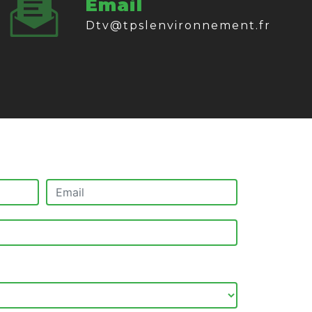
Email
dtv@tpslenvironnement.fr