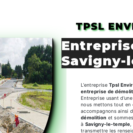
TPSL EN
entreprise de démolition à
Savigny-
L’entreprise
Tpsl Env
entreprise de démoli
Entreprise usant d’une
nous mettons tout en 
accompagnons ainsi d
démolition
et sommes 
à
Savigny-le-temple
,
transmettre les rense