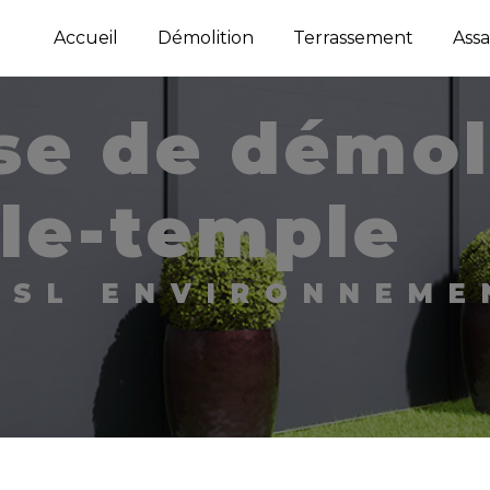
Accueil
Démolition
Terrassement
Assa
le-temple
TPSL ENVIRONNEME