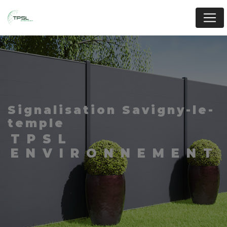
Panneau de gestion des cookies
signalisation Savigny-le-
temple
TPSL
ENVIRONNEMENT